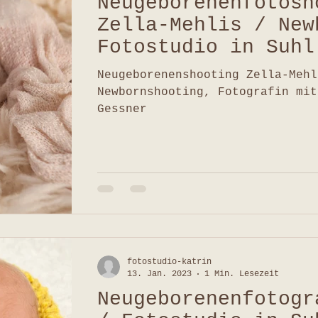
Neugeborenenfotosh
Zella-Mehlis / New
Fotostudio in Suhl
Gessner / mit viel
Neugeborenenshooting Zella-Mehl
Newbornshooting, Fotografin mit
Gessner
fotostudio-katrin
13. Jan. 2023
1 Min. Lesezeit
Neugeborenenfotogr