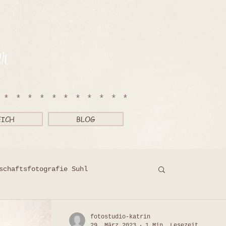
************
EICH
BLOG
schaftsfotografie Suhl
tografie Suhl
fotostudio-katrin
29. März 2023
1 Min. Lesezeit