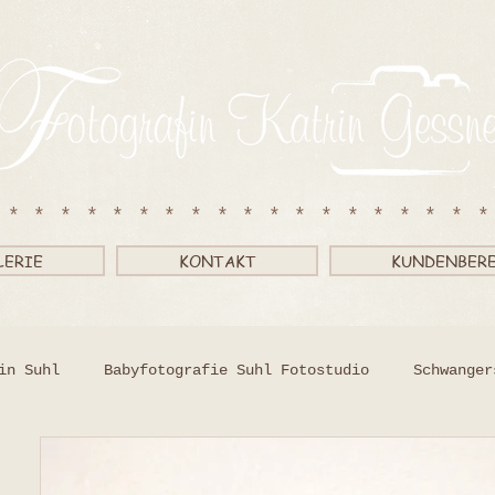
*******************
LERIE
KONTAKT
KUNDENBER
in Suhl
Babyfotografie Suhl Fotostudio
Schwanger
dio
Passbilder Fotostudio in Suhl
Neugeborenenfo