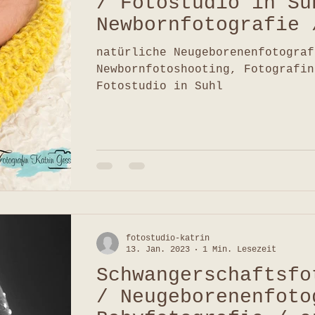
/ Fotostudio in Su
Newbornfotografie 
von Katrin Gessner
natürliche Neugeborenenfotograf
Newbornfotoshooting, Fotografin
Fotostudio in Suhl
fotostudio-katrin
13. Jan. 2023
1 Min. Lesezeit
Schwangerschaftsfo
/ Neugeborenenfoto