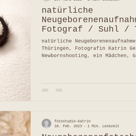
natürliche
Neugeborenenaufnah
Fotograf / Suhl / 
/ ein Mädchen / Ka
natürliche Neugeborenenaufnahme
Gessner
Thüringen, Fotografin Katrin Ge
Newbornshooting, ein Mädchen, G
und Familien
fotostudio-katrin
18. Feb. 2023
1 Min. Lesezeit