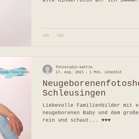
alte Kinderfotos an? Ich JAAAA!
behüte...
fotostudio-katrin
17. Aug. 2021
1 Min. Lesezeit
Neugeborenenfotosh
Schleusingen
Liebevolle Familienbilder mit e
neugeborenen Baby und dem große
rein und schaut... ♥♥♥