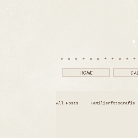
**********
HOME
GA
All Posts
Familienfotografie 
Bewerbungsfotos Suhl Fotostu