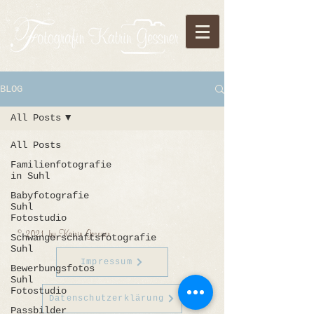
BLOG
All Posts
All Posts
Familienfotografie
in Suhl
Babyfotografie
Suhl
Fotostudio
© 2021 by Katrin Gessner
Schwangerschaftsfotografie
Suhl
Impressum
Bewerbungsfotos
Suhl
Fotostudio
Datenschutzerklärung
Passbilder