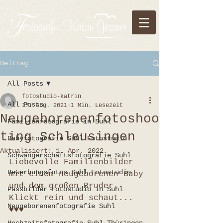
Beitrag
All Posts
fotostudio-katrin
All Posts
17. Aug. 2021
1 Min. Lesezeit
Neugeborenenfotoshoo
Familienfotografie in Suhl
ting Schleusingen
Babyfotografie Suhl Fotostudio
Aktualisiert:
1. Apr. 2022
Schwangerschaftsfotografie Suhl
Liebevolle Familienbilder 
Bewerbungsfotos Suhl Fotostudio
mit einem neugeborenen Baby 
und dem großen Bruder. 
Passbilder Fotostudio in Suhl
Klickt rein und schaut...  
Neugeborenenfotografie Suhl
♥♥♥